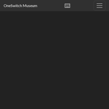
⌨️
OneSwitch Museum