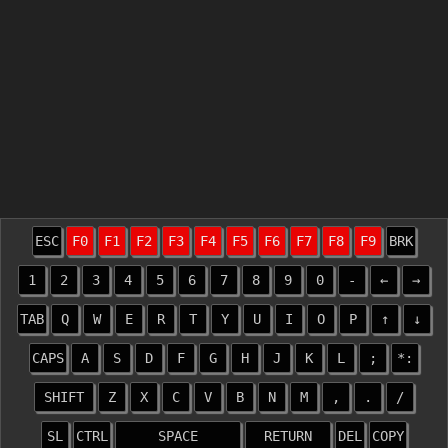
ESC
F0
F1
F2
F3
F4
F5
F6
F7
F8
F9
BRK
1
2
3
4
5
6
7
8
9
0
-
←
→
TAB
Q
W
E
R
T
Y
U
I
O
P
↑
↓
CAPS
A
S
D
F
G
H
J
K
L
;
*:
SHIFT
Z
X
C
V
B
N
M
,
.
/
SL
CTRL
SPACE
RETURN
DEL
COPY